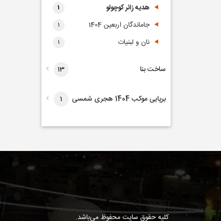
هدیه زائر کوچولو
1
جاماندگان اربعین 1404
1
نان و لبنیات
1
ساخت بنا
13
ساخت بنا ساختمانی
13
برپایی موکب 1404 هجری شمسی
1
موارد مصرفی برپایی موکب
1
1404
و
کلیه حقوق سایت محفوظ می‌باشد.