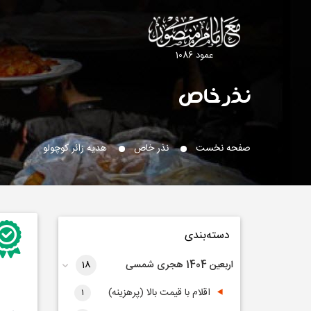
عمود 1086
نذر خاص
صفحه نخست
نذر خاص
هدیه زائر کوچولو
دسته‌بندی
اربعین 1404 هجری شمسی
18
اقلام با قیمت بالا (پرهزینه)
1