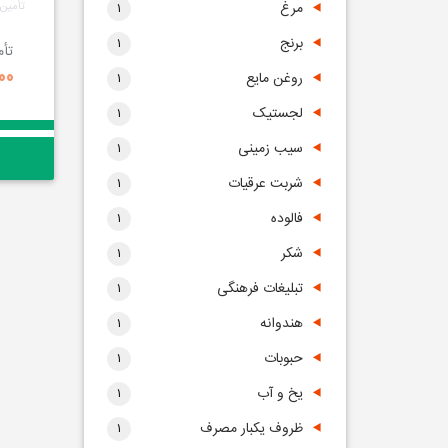
مرغ
تأمین ه
1
برنج
1
تأ
600 
روغن مایع
1
لجستیک
1
سیب زمینی
1
شربت عرقیات
1
فالوده
1
شکر
1
تبلیغات فرهنگی
1
هندوانه
1
حبوبات
1
یخ و آب
1
ظروف یکبار مصرف
1